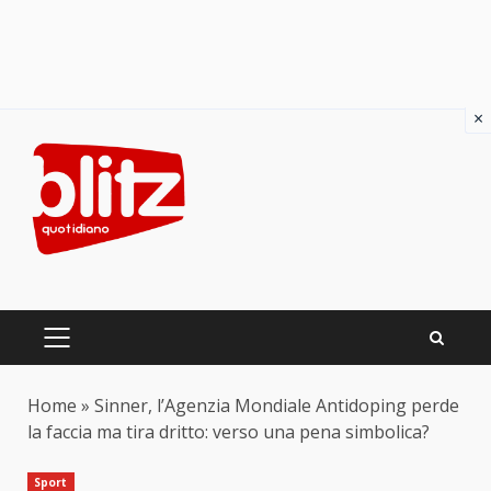
×
Skip
to
content
PRIMARY
MENU
Home
»
Sinner, l’Agenzia Mondiale Antidoping perde
la faccia ma tira dritto: verso una pena simbolica?
Sport