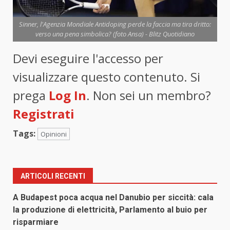
Sinner, l'Agenzia Mondiale Antidoping perde la faccia ma tira dritto:
verso una pena simbolica? (foto Ansa) - Blitz Quotidiano
Devi eseguire l'accesso per
visualizzare questo contenuto. Si
prega
Log In
. Non sei un membro?
Registrati
Tags:
Opinioni
ARTICOLI RECENTI
A Budapest poca acqua nel Danubio per siccità: cala
la produzione di elettricità, Parlamento al buio per
risparmiare