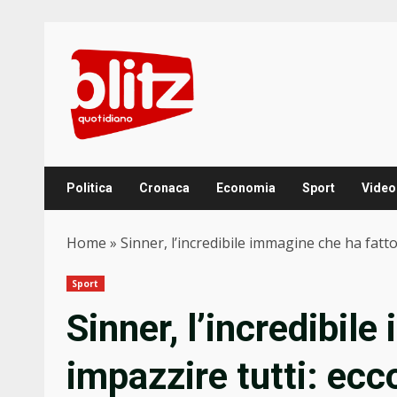
Skip
to
content
Politica
Cronaca
Economia
Sport
Video
Home
»
Sinner, l’incredibile immagine che ha fatto
Sport
Sinner, l’incredibil
impazzire tutti: ecco