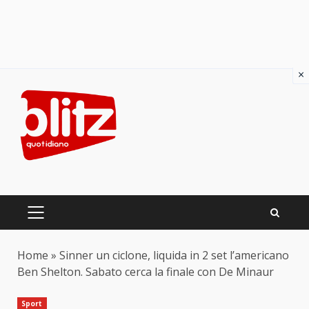
×
Skip
to
content
PRIMARY
MENU
Home
»
Sinner un ciclone, liquida in 2 set l’americano
Ben Shelton. Sabato cerca la finale con De Minaur
Sport