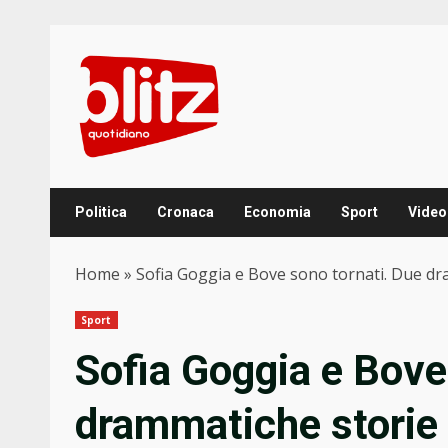
Skip
to
content
Politica
Cronaca
Economia
Sport
Video
Home
»
Sofia Goggia e Bove sono tornati. Due dra
Sport
Sofia Goggia e Bove
drammatiche storie a