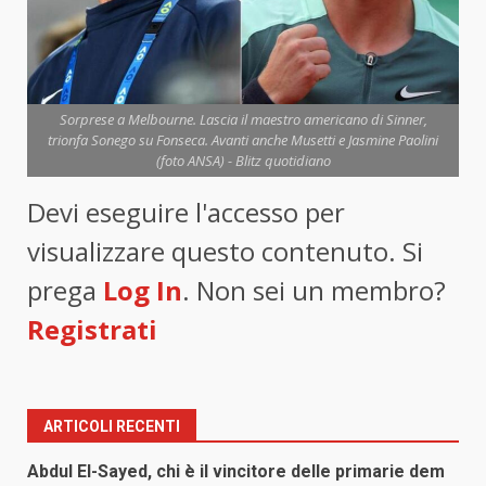
Sorprese a Melbourne. Lascia il maestro americano di Sinner,
trionfa Sonego su Fonseca. Avanti anche Musetti e Jasmine Paolini
(foto ANSA) - Blitz quotidiano
Devi eseguire l'accesso per
visualizzare questo contenuto. Si
prega
Log In
. Non sei un membro?
Registrati
ARTICOLI RECENTI
Abdul El-Sayed, chi è il vincitore delle primarie dem