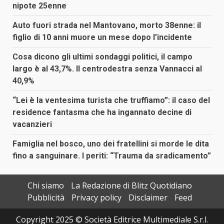
nipote 25enne
Auto fuori strada nel Mantovano, morto 38enne: il
figlio di 10 anni muore un mese dopo l’incidente
Cosa dicono gli ultimi sondaggi politici, il campo
largo è al 43,7%. Il centrodestra senza Vannacci al
40,9%
“Lei è la ventesima turista che truffiamo”: il caso del
residence fantasma che ha ingannato decine di
vacanzieri
Famiglia nel bosco, uno dei fratellini si morde le dita
fino a sanguinare. I periti: “Trauma da sradicamento”
Chi siamo
La Redazione di Blitz Quotidiano
Pubblicità
Privacy policy
Disclaimer
Feed
Copyright 2025 © Società Editrice Multimediale S.r.l.