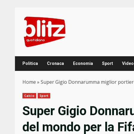
Skip
to
content
Politica
Cronaca
Economia
Sport
Video
Home
»
Super Gigio Donnarumma miglior portiere d
Calcio
Sport
Super Gigio Donnar
del mondo per la Fif