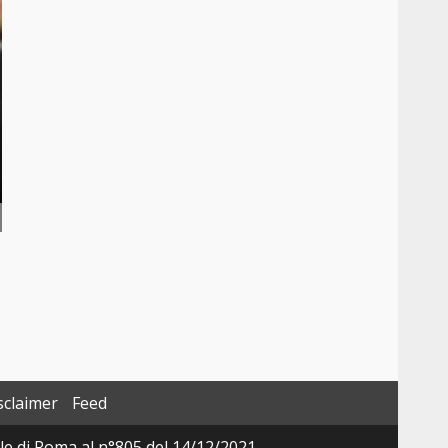
sclaimer
Feed
ale di Roma al n°805 del 14/12/2021