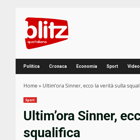
Skip
to
content
Politica
Cronaca
Economia
Sport
Video
Home
»
Ultim’ora Sinner, ecco la verità sulla squali
Sport
Ultim’ora Sinner, ecc
squalifica