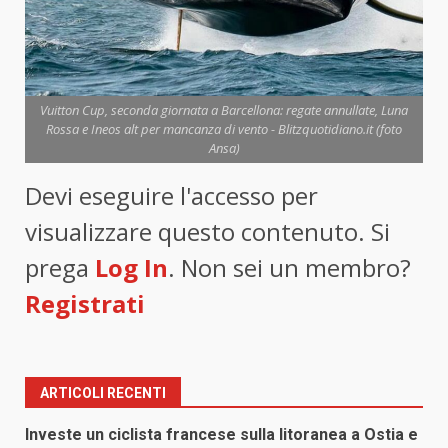
Vuitton Cup, seconda giornata a Barcellona: regate annullate, Luna
Rossa e Ineos alt per mancanza di vento - Blitzquotidiano.it (foto
Ansa)
Devi eseguire l'accesso per
visualizzare questo contenuto. Si
prega
Log In
. Non sei un membro?
Registrati
ARTICOLI RECENTI
Investe un ciclista francese sulla litoranea a Ostia e