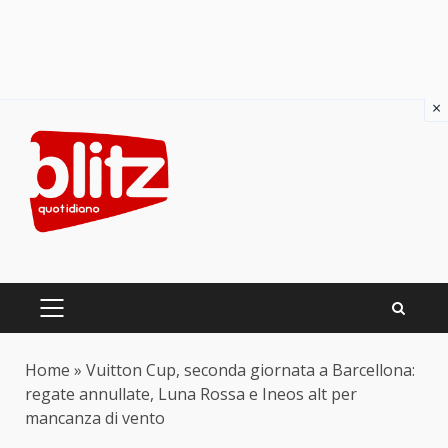
×
Skip
to
content
PRIMARY
MENU
Home
»
Vuitton Cup, seconda giornata a Barcellona:
regate annullate, Luna Rossa e Ineos alt per
mancanza di vento