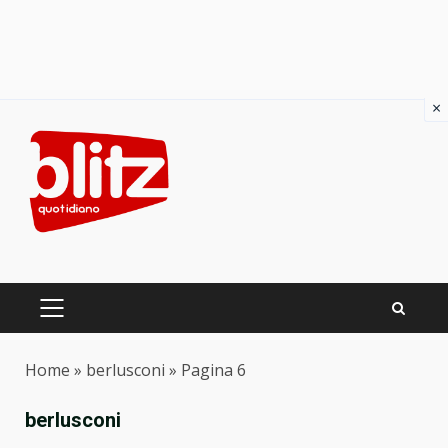
×
Skip
to
content
PRIMARY
MENU
Home
»
berlusconi
»
Pagina 6
berlusconi