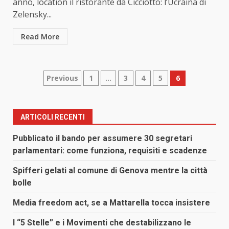
anno, location il ristorante da Cicciotto: l’Ucraina di
Zelensky...
Read More
Paginazione
Previous
1
…
3
4
5
6
degli
articoli
ARTICOLI RECENTI
Pubblicato il bando per assumere 30 segretari
parlamentari: come funziona, requisiti e scadenze
Spifferi gelati al comune di Genova mentre la città
bolle
Media freedom act, se a Mattarella tocca insistere
I “5 Stelle” e i Movimenti che destabilizzano le