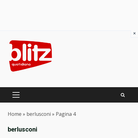
×
Skip
to
content
PRIMARY
MENU
Home
»
berlusconi
»
Pagina 4
berlusconi