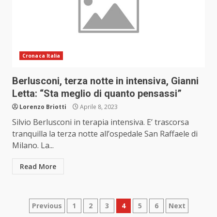
Cronaca Italia
Berlusconi, terza notte in intensiva, Gianni
Letta: “Sta meglio di quanto pensassi”
Lorenzo Briotti
Aprile 8, 2023
Silvio Berlusconi in terapia intensiva. E’ trascorsa
tranquilla la terza notte all’ospedale San Raffaele di
Milano. La...
Read More
Paginazione
Previous
1
2
3
4
5
6
Next