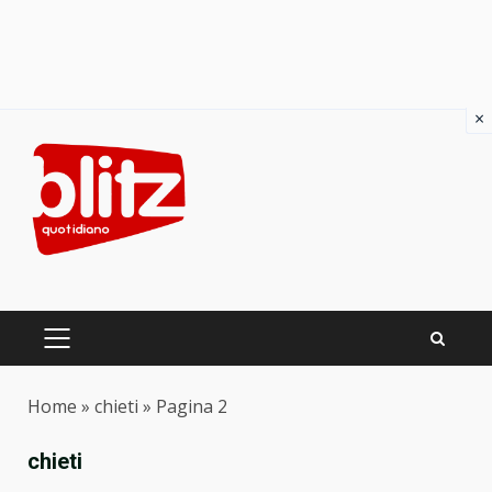
×
Skip
to
content
PRIMARY
MENU
Home
»
chieti
»
Pagina 2
chieti