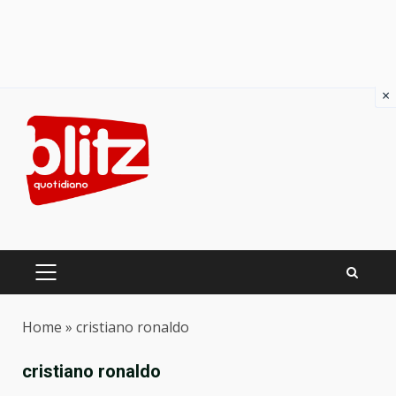
×
Skip
to
content
PRIMARY
MENU
Home
»
cristiano ronaldo
cristiano ronaldo