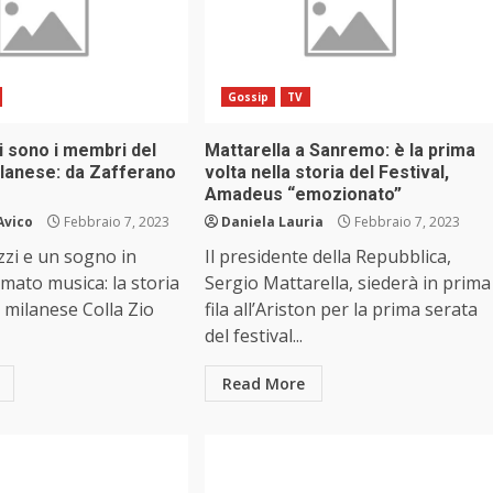
Gossip
TV
hi sono i membri del
Mattarella a Sanremo: è la prima
ilanese: da Zafferano
volta nella storia del Festival,
Amadeus “emozionato”
Avico
Febbraio 7, 2023
Daniela Lauria
Febbraio 7, 2023
zi e un sogno in
Il presidente della Repubblica,
ato musica: la storia
Sergio Mattarella, siederà in prima
o milanese Colla Zio
fila all’Ariston per la prima serata
del festival...
Read More