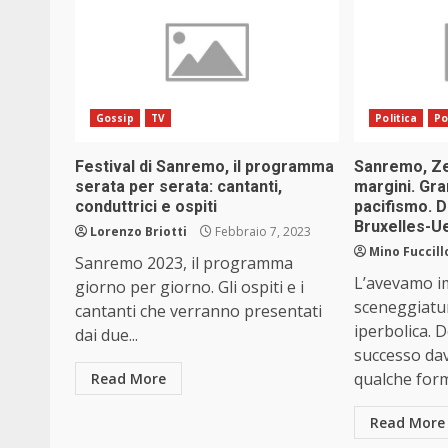
Gossip
TV
Politica
Po
Festival di Sanremo, il programma
Sanremo, Ze
serata per serata: cantanti,
margini. Gran
conduttrici e ospiti
pacifismo. 
Bruxelles-U
Lorenzo Briotti
Febbraio 7, 2023
Mino Fuccill
Sanremo 2023, il programma
L’avevamo 
giorno per giorno. Gli ospiti e i
sceneggiatu
cantanti che verranno presentati
iperbolica. 
dai due...
successo dav
qualche form
Read More
Read More