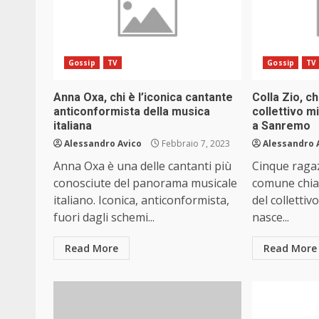
Gossip
TV
Gossip
TV
Anna Oxa, chi è l’iconica cantante
Colla Zio, c
anticonformista della musica
collettivo m
italiana
a Sanremo
Alessandro Avico
Febbraio 7, 2023
Alessandro 
Anna Oxa è una delle cantanti più
Cinque ragaz
conosciute del panorama musicale
comune chiam
italiano. Iconica, anticonformista,
del collettiv
fuori dagli schemi...
nasce...
Read More
Read More