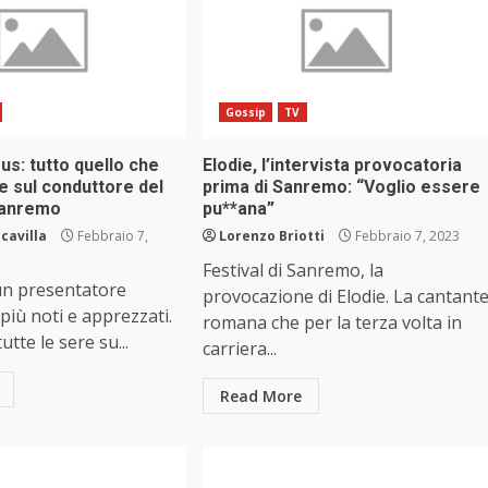
Gossip
TV
s: tutto quello che
Elodie, l’intervista provocatoria
e sul conduttore del
prima di Sanremo: “Voglio essere
 Sanremo
pu**ana”
cavilla
Febbraio 7,
Lorenzo Briotti
Febbraio 7, 2023
Festival di Sanremo, la
n presentatore
provocazione di Elodie. La cantant
i più noti e apprezzati.
romana che per la terza volta in
tte le sere su...
carriera...
Read More