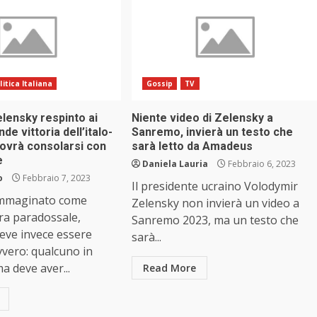
litica Italiana
Gossip
TV
lensky respinto ai
Niente video di Zelensky a
de vittoria dell’italo-
Sanremo, invierà un testo che
Dovrà consolarsi con
sarà letto da Amadeus
e
Daniela Lauria
Febbraio 6, 2023
o
Febbraio 7, 2023
Il presidente ucraino Volodymir
immaginato come
Zelensky non invierà un video a
ra paradossale,
Sanremo 2023, ma un testo che
Deve invece essere
sarà...
vero: qualcuno in
a deve aver...
Read More