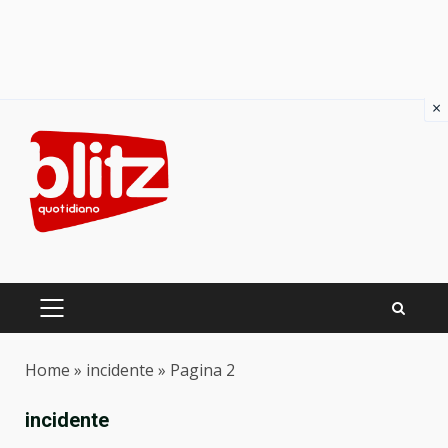
×
Skip
to
content
PRIMARY
MENU
Home
»
incidente
»
Pagina 2
incidente