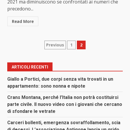
2021 ma diminuiscono se confrontati ai numeri che
precedono...
Read More
Paginazione
Previous
1
2
degli
articoli
ARTICOLI RECENTI
Giallo a Portici, due corpi senza vita trovati in un
appartamento: sono nonna e nipote
Crans Montana, perché l’Italia non potrà costituirsi
parte civile. Il nuovo video con i giovani che cercano
di sfondare le vetrate
Carceri bollenti, emergenza sovraffollamento, scia
di decessi. L’associazione Antigone lancia un grido