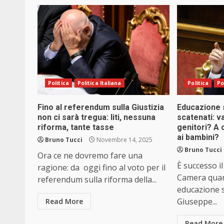
Politica
Politica Italiana
Politica
Po
Fino al referendum sulla Giustizia
Educazione s
non ci sarà tregua: liti, nessuna
scatenati: va
riforma, tante tasse
genitori? A 
ai bambini?
Bruno Tucci
Novembre 14, 2025
Bruno Tucci
Ora ce ne dovremo fare una
È successo il
ragione: da oggi fino al voto per il
Camera quand
referendum sulla riforma della...
educazione s
Giuseppe...
Read More
Read More