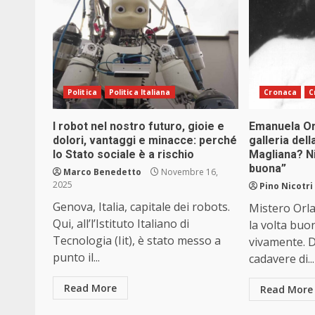
Politica
Politica Italiana
Cronaca
C
I robot nel nostro futuro, gioie e
Emanuela Orl
dolori, vantaggi e minacce: perché
galleria dell
lo Stato sociale è a rischio
Magliana? Ni
buona”
Marco Benedetto
Novembre 16,
2025
Pino Nicotri
Genova, Italia, capitale dei robots.
Mistero Orla
Qui, all’l’Istituto Italiano di
la volta bu
Tecnologia (Iit), è stato messo a
vivamente. D
punto il...
cadavere di...
Read More
Read More