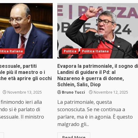
litica Italiana
Politica
Politica Italiana
essuale, partiti
Evapora la patrimoniale, il sogno d
le più il maestro o i
Landini di guidare il Pd: al
che età aprire gli occhi
Nazareno è guerra di donne,
Schlein, Salis, Diop
Novembre 13, 2025
Bruno Tucci
Novembre 12, 2025
 finimondo ieri alla
La patrimoniale, questa
o si è parlato di
sconosciuta. Se ne continua a
essuale. Il ministro
parlare, ma è in agonia. È questo
malgrado gli...
Read More