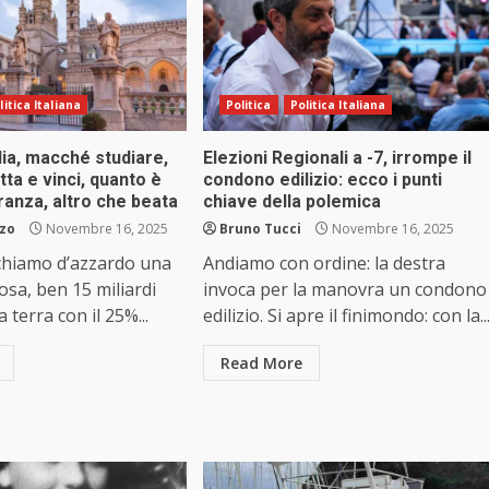
litica Italiana
Politica
Politica Italiana
ilia, macché studiare,
Elezioni Regionali a -7, irrompe il
tta e vinci, quanto è
condono edilizio: ecco i punti
oranza, altro che beata
chiave della polemica
zzo
Novembre 16, 2025
Bruno Tucci
Novembre 16, 2025
iochiamo d’azzardo una
Andiamo con ordine: la destra
osa, ben 15 miliardi
invoca per la manovra un condono
a terra con il 25%...
edilizio. Si apre il finimondo: con la..
Read More