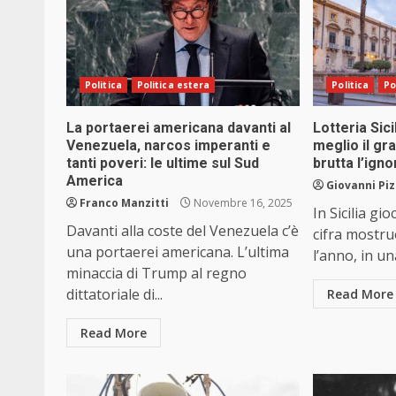
Politica
Politica estera
Politica
Po
La portaerei americana davanti al
Lotteria Sic
Venezuela, narcos imperanti e
meglio il gra
tanti poveri: le ultime sul Sud
brutta l’ign
America
Giovanni Pi
Franco Manzitti
Novembre 16, 2025
In Sicilia g
Davanti alla coste del Venezuela c’è
cifra mostru
una portaerei americana. L’ultima
l’anno, in un
minaccia di Trump al regno
dittatoriale di...
Read More
Read More