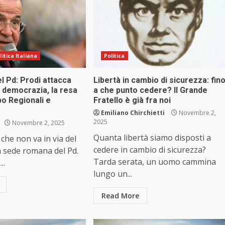
litica Italiana
Politica
l Pd: Prodi attacca
Libertà in cambio di sicurezza: fin
a democrazia, la resa
a che punto cedere? Il Grande
po Regionali e
Fratello è già fra noi
Emiliano Chirchietti
Novembre 2,
2025
Novembre 2, 2025
Quanta libertà siamo disposti a
 che non va in via del
cedere in cambio di sicurezza?
a sede romana del Pd.
Tarda serata, un uomo cammina
..
lungo un...
Read More