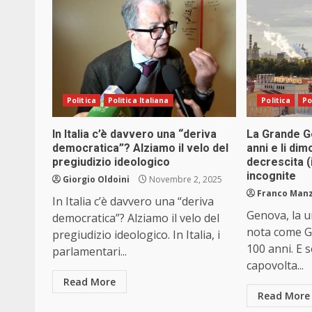
Politica
Politica Italiana
Politica
Po
In Italia c’è davvero una “deriva
La Grande 
democratica”? Alziamo il velo del
anni e li dim
pregiudizio ideologico
decrescita (
incognite
Giorgio Oldoini
Novembre 2, 2025
Franco Manz
In Italia c’è davvero una “deriva
Genova, la u
democratica”? Alziamo il velo del
nota come G
pregiudizio ideologico. In Italia, i
100 anni. E 
parlamentari...
capovolta...
Read More
Read More