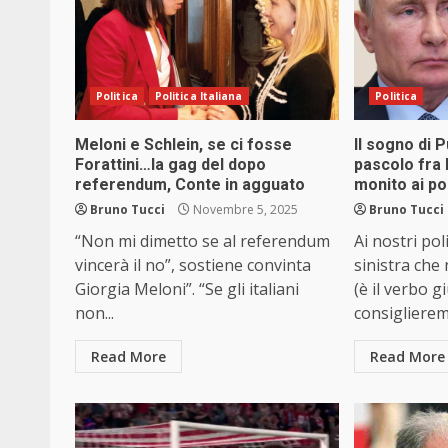
Politica
Politica Italiana
Politica
Meloni e Schlein, se ci fosse
Il sogno di P
Forattini…la gag del dopo
pascolo fra 
referendum, Conte in agguato
monito ai po
Bruno Tucci
Novembre 5, 2025
Bruno Tucci
“Non mi dimetto se al referendum
Ai nostri poli
vincerà il no”, sostiene convinta
sinistra che
Giorgia Meloni”. “Se gli italiani
(è il verbo g
non...
consiglierem
Read More
Read More