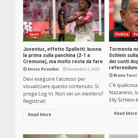
Sport
Politica
Po
Juventus, effetto Spalletti: buona
Tormenta ne
la prima sulla panchina (2-1 a
Schlein sull
Cremona), ma molto resta da fare
dei conti do
referendum
Enrico Pirondini
Novembre 2, 2025
Bruno Tucci
Devi eseguire l'accesso per
C’è qualcosa
visualizzare questo contenuto. Si
Nazareno, l
prega Log In. Non sei un membro?
Elly Schlein è.
Registrati
Read More
Read More