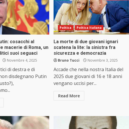
Politica
Politica Italiana
utin: cosacchi al
La morte di due giovani ignari
le macerie di Roma, un
scatena la lite: la sinistra fra
litici suoi seguaci
sicurezza e democrazia
Novembre 4, 2025
Bruno Tucci
Novembre 3, 2025
tici di destra e di
Accade che nella nostra Italia del
 non disdegnano Putin
2025 due giovani di 16 e 18 anni
iusto?),
vengano uccisi per...
mo...
Read More