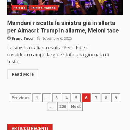
Politica
Politica Italiana
Mamdani riscatta la sinistra già in allerta
per Almasri: Trump in allarme, Meloni tace
Bruno Tucci
Novembre 6, 2025
La sinistra italiana esulta. Per il Pd e il
cosiddetto campo largo è stata una giornata di
festa...
Read More
Paginazione
Previous
1
…
3
4
5
6
7
8
9
…
206
Next
degli
articoli
ARTICOLI RECENTI