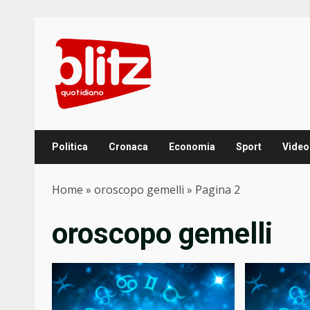
Skip
to
content
Politica
Cronaca
Economia
Sport
Video
Home
»
oroscopo gemelli
»
Pagina 2
oroscopo gemelli