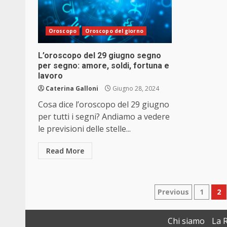
Oroscopo
Oroscopo del giorno
L’oroscopo del 29 giugno segno
per segno: amore, soldi, fortuna e
lavoro
Caterina Galloni
Giugno 28, 2024
Cosa dice l’oroscopo del 29 giugno
per tutti i segni? Andiamo a vedere
le previsioni delle stelle...
Read More
Paginazio
Previous
1
2
degli
Chi siamo
La 