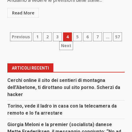
Andiamo a vedere le previsioni delle stelle...
Read More
Paginazione
Previous
1
2
3
4
5
6
7
…
57
Next
degli
articoli
ARTICOLI RECENTI
Cerchi online il sito dei sentieri di montagna
dell’Abetone, ti dirottano sul sito porno. Scherzi da
hacker
Torino, vede il ladro in casa con la telecamera da
remoto e lo fa arrestare
Giorgia Meloni e la premier (socialista) danese
Mette Frederiksen, il messaggio congiunto: “No ad