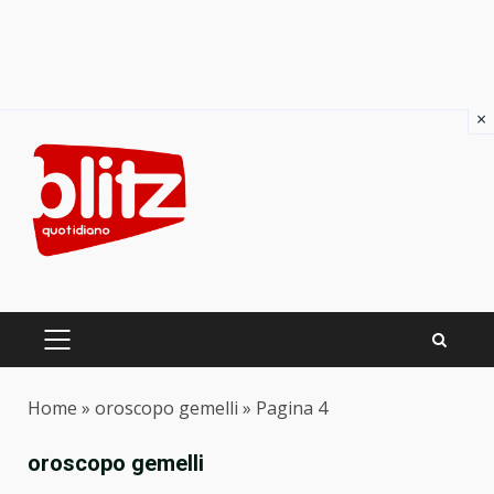
×
Skip
to
content
PRIMARY
MENU
Home
»
oroscopo gemelli
»
Pagina 4
oroscopo gemelli