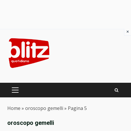
×
Skip
to
content
PRIMARY
MENU
Home
»
oroscopo gemelli
»
Pagina 5
oroscopo gemelli