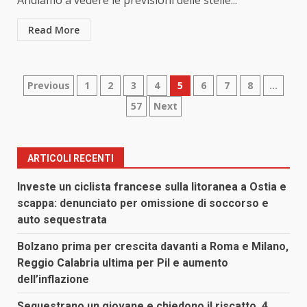
Andiamo a vedere le previsioni delle stelle...
Read More
Paginazione
Previous
1
2
3
4
5
6
7
8
…
57
Next
degli
articoli
ARTICOLI RECENTI
Investe un ciclista francese sulla litoranea a Ostia e
scappa: denunciato per omissione di soccorso e
auto sequestrata
Bolzano prima per crescita davanti a Roma e Milano,
Reggio Calabria ultima per Pil e aumento
dell’inflazione
Sequestrano un giovane e chiedono il riscatto, 4