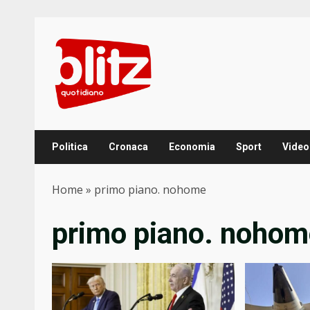
Skip
to
content
Politica
Cronaca
Economia
Sport
Video
Home
»
primo piano. nohome
primo piano. nohom