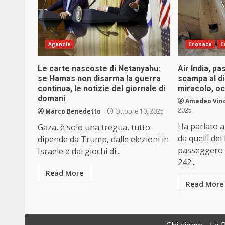
Agenzie
Cronaca
C
Le carte nascoste di Netanyahu:
Air India, p
se Hamas non disarma la guerra
scampa al di
continua, le notizie del giornale di
miracolo, oc
domani
Amedeo Vin
2025
Marco Benedetto
Ottobre 10, 2025
Ha parlato ai
Gaza, è solo una tregua, tutto
da quelli del
dipende da Trump, dalle elezioni in
passeggero 
Israele e dai giochi di...
242...
Read More
Read More