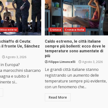
litica estera
Cronaca
Cronaca Italia
schiaffo di Ceuta:
Caldo estremo, le città italiane
 il fronte Ue, Sánchez
sempre più bollenti: ecco dove le
temperature sono aumentate di
più
Agosto 3, 2026
Filippo Limoncelli
Agosto 3, 2026
 in Europa?
Le grandi città italiane stanno
a marocchini sbarcano
registrando un aumento delle
pagna e subito il
temperature sempre più evidente,
nente si...
con un fenomeno che...
Read More