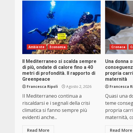
Ambiente
Economia
Cronaca
C
Il Mediterraneo si scalda sempre
Una donna s
di più, ondate di calore fino a 40
conseguenze
metri di profondità. Il rapporto di
propria carr
Greenpeace
maternità
Francesca Ripoli
Agosto 2, 2026
Francesca R
Il Mediterraneo continua a
Quasi una d
riscaldarsi e i segnali della crisi
teme conseg
climatica si fanno sempre più
propria carri
evidenti anche...
maternità, con
Read More
Read More