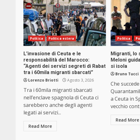
Politica
Politica estera
Politica
Po
L’invasione di Ceuta e le
Migranti, lo 
responsabilità del Marocco:
Meloni guida
“Agenti dei servizi segreti di Rabat
si isola
tra i 60mila migranti sbarcati”
Bruno Tucci
Lorenzo Briotti
Agosto 3, 2026
Che succede
Tra i 60mila migranti sbarcati
Quarantamil
nell’enclave spagnola di Ceuta ci
a Ceuta in S
sarebbero anche degli agenti
vecchio conti
legati ai servizi...
Read More
Read More