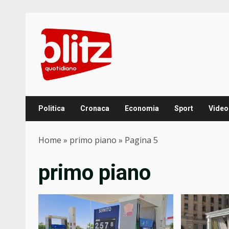
Skip
to
content
Politica
Cronaca
Economia
Sport
Video
Home
»
primo piano
»
Pagina 5
primo piano