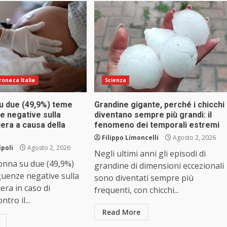
ronaca Italia
Scienza
u due (49,9%) teme
Grandine gigante, perché i chicchi
 negative sulla
diventano sempre più grandi: il
iera a causa della
fenomeno dei temporali estremi
Filippo Limoncelli
Agosto 2, 2026
ipoli
Agosto 2, 2026
Negli ultimi anni gli episodi di
onna su due (49,9%)
grandine di dimensioni eccezionali
uenze negative sulla
sono diventati sempre più
era in caso di
frequenti, con chicchi...
tro il...
Read More