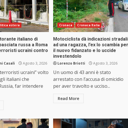
litica estera
Cronaca
Cronaca Italia
torante italiano di
Motociclista dà indicazioni stradali
basciata russa a Roma
ad una ragazza, l’ex lo scambia pe
rroristi ucraini contro
il nuovo fidanzato e lo uccide
investendolo
i Casali
Agosto 3, 2026
Lorenzo Briotti
Agosto 3, 2026
terroristi ucraini” volto
Un uomo di 43 anni è stato
gli italiani che
arrestato con l’accusa di omicidio
Russia, far intendere
per aver travolto e ucciso...
Read More