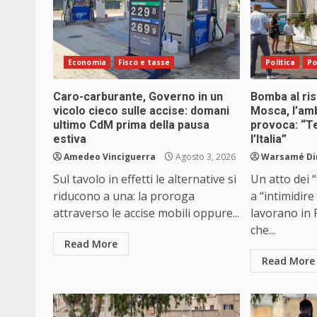
Economia
Fisco e tasse
Politica
Po
Caro-carburante, Governo in un
Bomba al ris
vicolo cieco sulle accise: domani
Mosca, l’am
ultimo CdM prima della pausa
provoca: “Te
estiva
l’Italia”
Amedeo Vinciguerra
Agosto 3, 2026
Warsamé Din
Sul tavolo in effetti le alternative si
Un atto dei “
riducono a una: la proroga
a “intimidire 
attraverso le accise mobili oppure...
lavorano in 
che...
Read More
Read More