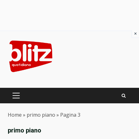
×
Skip
to
content
PRIMARY
MENU
Home
»
primo piano
»
Pagina 3
primo piano