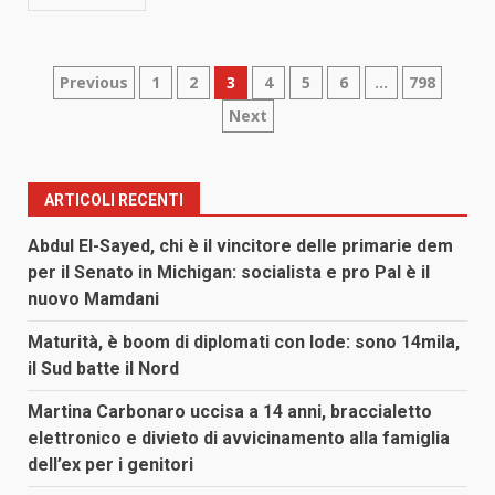
Paginazione
Previous
1
2
3
4
5
6
…
798
Next
degli
articoli
ARTICOLI RECENTI
Abdul El-Sayed, chi è il vincitore delle primarie dem
per il Senato in Michigan: socialista e pro Pal è il
nuovo Mamdani
Maturità, è boom di diplomati con lode: sono 14mila,
il Sud batte il Nord
Martina Carbonaro uccisa a 14 anni, braccialetto
elettronico e divieto di avvicinamento alla famiglia
dell’ex per i genitori