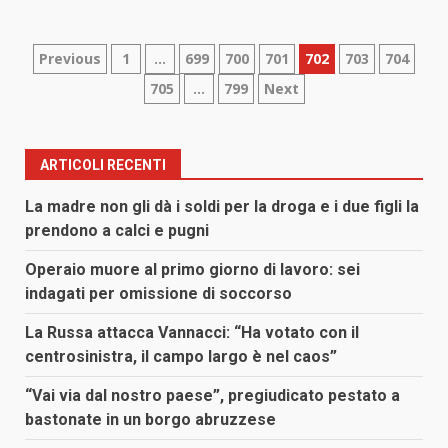
Paginazione
Previous
1
…
699
700
701
702
703
704
705
…
799
Next
degli
articoli
ARTICOLI RECENTI
La madre non gli dà i soldi per la droga e i due figli la
prendono a calci e pugni
Operaio muore al primo giorno di lavoro: sei
indagati per omissione di soccorso
La Russa attacca Vannacci: “Ha votato con il
centrosinistra, il campo largo è nel caos”
“Vai via dal nostro paese”, pregiudicato pestato a
bastonate in un borgo abruzzese