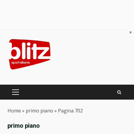
×
Skip
to
content
PRIMARY
MENU
Home
»
primo piano
»
Pagina 702
primo piano