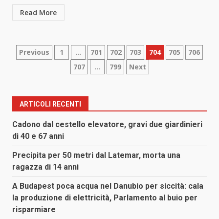
Read More
Paginazione
Previous
1
…
701
702
703
704
705
706
707
…
799
Next
degli
articoli
ARTICOLI RECENTI
Cadono dal cestello elevatore, gravi due giardinieri
di 40 e 67 anni
Precipita per 50 metri dal Latemar, morta una
ragazza di 14 anni
A Budapest poca acqua nel Danubio per siccità: cala
la produzione di elettricità, Parlamento al buio per
risparmiare