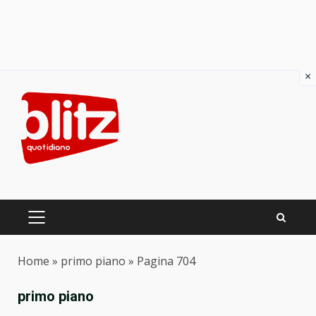
×
Skip
to
content
PRIMARY
MENU
Home
»
primo piano
»
Pagina 704
primo piano