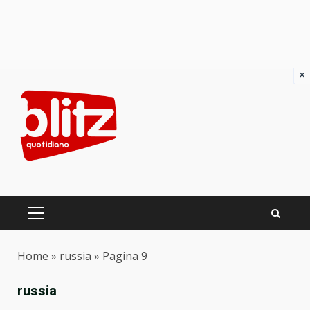
×
Skip
to
content
PRIMARY
MENU
Home
»
russia
»
Pagina 9
russia