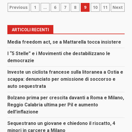
Paginazione
Previous
1
…
6
7
8
9
10
11
Next
degli
articoli
ARTICOLI RECENTI
Media freedom act, se a Mattarella tocca insistere
I “5 Stelle” e i Movimenti che destabilizzano le
democrazie
Investe un ciclista francese sulla litoranea a Ostia e
scappa: denunciato per omissione di soccorso e
auto sequestrata
Bolzano prima per crescita davanti a Roma e Milano,
Reggio Calabria ultima per Pil e aumento
dell’inflazione
Sequestrano un giovane e chiedono il riscatto, 4
minori in carcere a Milano