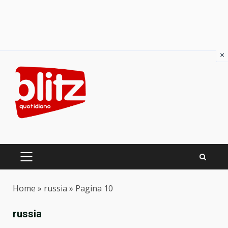
×
Skip
to
content
PRIMARY
MENU
Home
»
russia
»
Pagina 10
russia