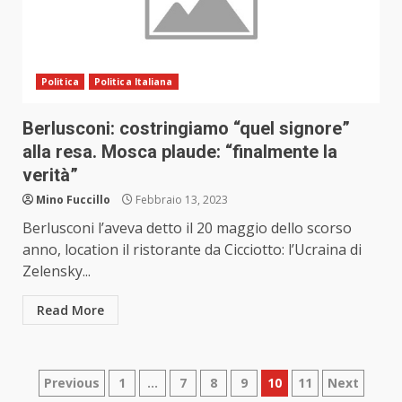
Politica
Politica Italiana
Berlusconi: costringiamo “quel signore”
alla resa. Mosca plaude: “finalmente la
verità”
Mino Fuccillo
Febbraio 13, 2023
Berlusconi l’aveva detto il 20 maggio dello scorso
anno, location il ristorante da Cicciotto: l’Ucraina di
Zelensky...
Read More
Paginazione
Previous
1
…
7
8
9
10
11
Next