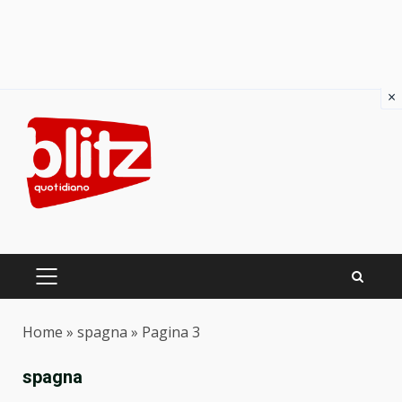
×
Skip
to
content
PRIMARY
MENU
Home
»
spagna
»
Pagina 3
spagna