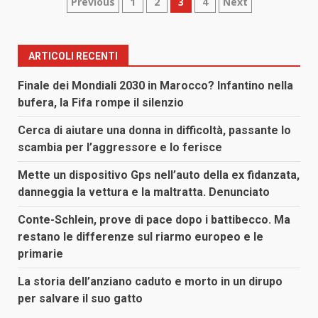
Paginazione
Previous
1
2
3
4
Next
degli
articoli
ARTICOLI RECENTI
Finale dei Mondiali 2030 in Marocco? Infantino nella
bufera, la Fifa rompe il silenzio
Cerca di aiutare una donna in difficoltà, passante lo
scambia per l’aggressore e lo ferisce
Mette un dispositivo Gps nell’auto della ex fidanzata,
danneggia la vettura e la maltratta. Denunciato
Conte-Schlein, prove di pace dopo i battibecco. Ma
restano le differenze sul riarmo europeo e le
primarie
La storia dell’anziano caduto e morto in un dirupo
per salvare il suo gatto