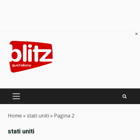
×
Skip
to
content
PRIMARY
MENU
Home
»
stati uniti
»
Pagina 2
stati uniti