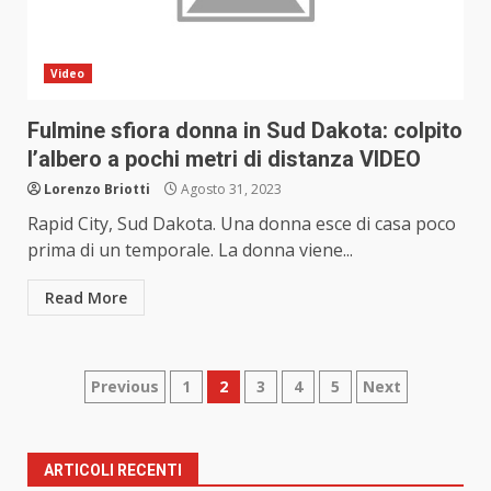
Video
Fulmine sfiora donna in Sud Dakota: colpito
l’albero a pochi metri di distanza VIDEO
Lorenzo Briotti
Agosto 31, 2023
Rapid City, Sud Dakota. Una donna esce di casa poco
prima di un temporale. La donna viene...
Read More
Paginazione
Previous
1
2
3
4
5
Next
degli
articoli
ARTICOLI RECENTI