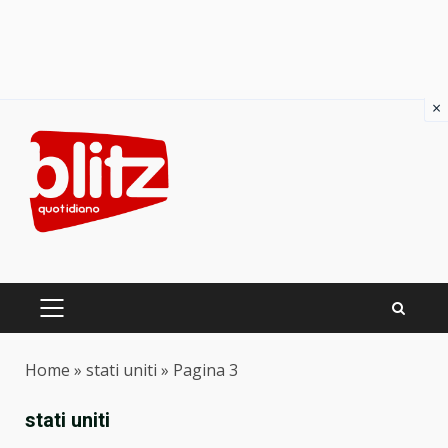
×
Skip
to
content
PRIMARY
MENU
Home
»
stati uniti
»
Pagina 3
stati uniti