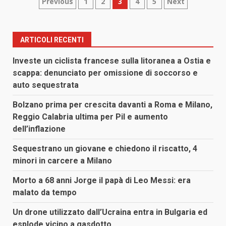
Paginazione
Previous
1
2
3
4
5
Next
degli
articoli
ARTICOLI RECENTI
Investe un ciclista francese sulla litoranea a Ostia e
scappa: denunciato per omissione di soccorso e
auto sequestrata
Bolzano prima per crescita davanti a Roma e Milano,
Reggio Calabria ultima per Pil e aumento
dell’inflazione
Sequestrano un giovane e chiedono il riscatto, 4
minori in carcere a Milano
Morto a 68 anni Jorge il papà di Leo Messi: era
malato da tempo
Un drone utilizzato dall’Ucraina entra in Bulgaria ed
esplode vicino a gasdotto