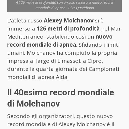
A 126 metri di profondità con un solo respiro: il nuovo record
mondiale di apnea - Blitz Quotidiano
L’atleta russo
Alexey Molchanov
si è
immerso a
126 metri di profondità
nel Mar
Mediterraneo, stabilendo così un
nuovo
record mondiale di apnea
. Sfidando i limiti
umani, Molchanov ha compiuto la propria
impresa al largo di Limassol, a Cipro,
durante la quarta giornata dei Campionati
mondiali di apnea Aida.
Il 40esimo record mondiale
di Molchanov
Secondo gli organizzatori, questo nuovo
record mondiale di Alexey Molchanov è il