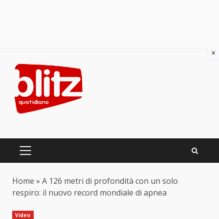
×
Skip
to
content
PRIMARY
MENU
Home
»
A 126 metri di profondità con un solo
respiro: il nuovo record mondiale di apnea
Video