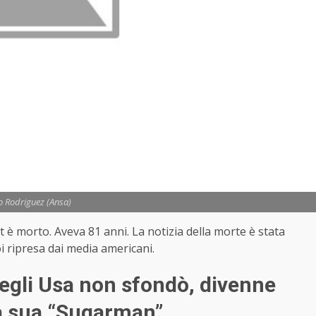
o Rodriguez (Ansa)
it è morto. Aveva 81 anni. La notizia della morte è stata
i ripresa dai media americani.
negli Usa non sfondò, divenne
la sua “Sugarman”