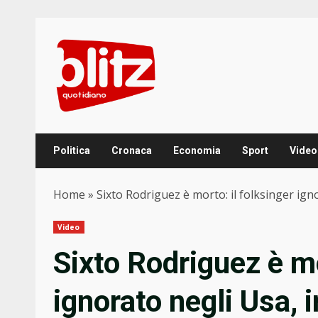
Skip
to
content
Politica
Cronaca
Economia
Sport
Video
Home
»
Sixto Rodriguez è morto: il folksinger ig
Video
Sixto Rodriguez è mo
ignorato negli Usa, 