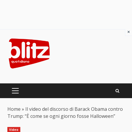
×
Skip
to
content
PRIMARY
MENU
Home
»
Il video del discorso di Barack Obama contro
Trump: “È come se ogni giorno fosse Halloween”
Video