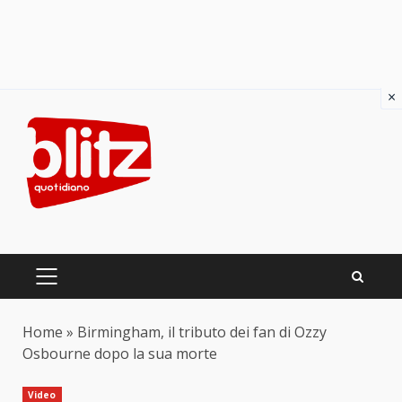
×
Skip
to
content
PRIMARY
MENU
Home
»
Birmingham, il tributo dei fan di Ozzy
Osbourne dopo la sua morte
Video