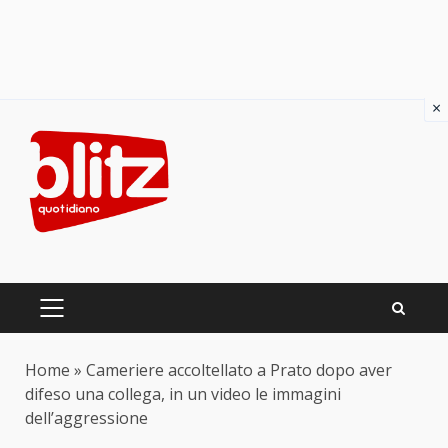
×
Skip
to
content
PRIMARY
MENU
Home
»
Cameriere accoltellato a Prato dopo aver
difeso una collega, in un video le immagini
dell’aggressione