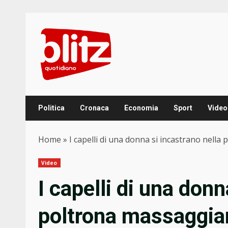
Skip
to
content
Politica
Cronaca
Economia
Sport
Video
Home
»
I capelli di una donna si incastrano nell
Video
I capelli di una donn
poltrona massaggia