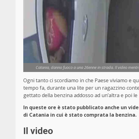
Catania, danno fuoco a una 26enne in strada. Il video mentr
Ogni tanto ci scordiamo in che Paese viviamo e qua
tempo fa, durante una lite per un ragazzino cont
gettato della benzina addosso ad un’altra e poi l
In queste ore è stato pubblicato anche un vide
di Catania in cui è stato comprata la benzina.
Il video