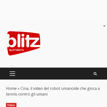
×
Skip
to
content
PRIMARY
MENU
Home
»
Cina, il video del robot umanoide che gioca a
tennis contro gli umani
Video