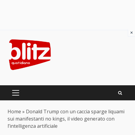
×
Skip
to
content
PRIMARY
MENU
Home
»
Donald Trump con un caccia sparge liquami
sui manifestanti no kings, il video generato con
l’intelligenza artificiale