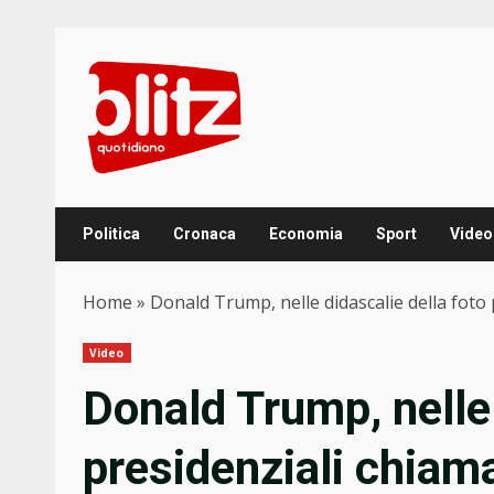
Skip
to
content
Politica
Cronaca
Economia
Sport
Video
Home
»
Donald Trump, nelle didascalie della foto
Video
Donald Trump, nelle 
presidenziali chiam