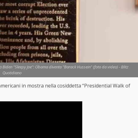
a Biden "Sleepy Joe": Obama diventa "Barack Hussein" (foto da video) - Blitz
Quotidiano
mericani in mostra nella cosiddetta “Presidential Walk of