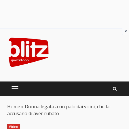
×
Skip
to
content
PRIMARY
MENU
Home
»
Donna legata a un palo dai vicini, che la
accusano di aver rubato
Video