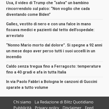
Usa, il video di Trump che “salva” un bambino
rincorrendolo sul palco: “Non voglio che cada
diventando come Biden”
Galles, vestito di nero e con una falce in mano
fissava medici e pazienti dal tetto dell’ospedale:
arrestato
“Nonno Mario morto dal dolore”. Si spegne a 92 anni
un mese dopo aver perso tutti i suoi uccelli in un
incendio
Caldo senza tregua fino a Ferragosto: temperature
fino a 40 gradi e afa in tutta Italia
In via Paolo Fabbri a Bologna le canzoni di Guccini
sparate a tutto volume
Chi siamo
La Redazione di Blitz Quotidiano
Pubblicità
Privacy policy
Disclaimer
Feed