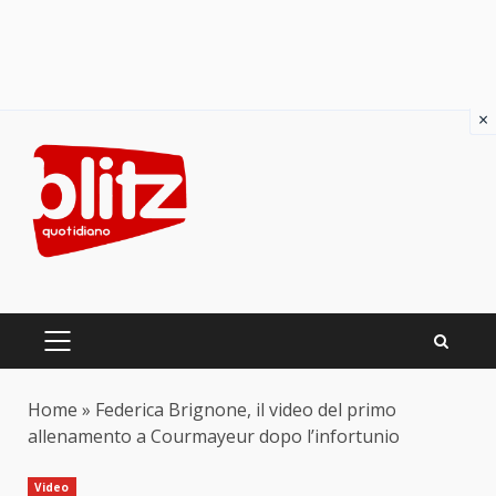
×
Skip
to
content
PRIMARY
MENU
Home
»
Federica Brignone, il video del primo
allenamento a Courmayeur dopo l’infortunio
Video