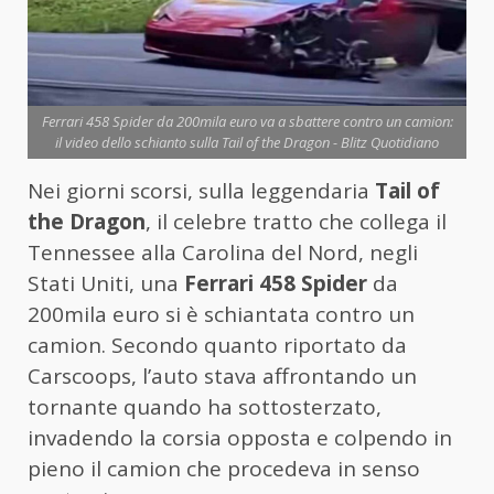
Ferrari 458 Spider da 200mila euro va a sbattere contro un camion:
il video dello schianto sulla Tail of the Dragon - Blitz Quotidiano
Nei giorni scorsi, sulla leggendaria
Tail of
the Dragon
, il celebre tratto che collega il
Tennessee alla Carolina del Nord, negli
Stati Uniti, una
Ferrari 458 Spider
da
200mila euro si è schiantata contro un
camion. Secondo quanto riportato da
Carscoops, l’auto stava affrontando un
tornante quando ha sottosterzato,
invadendo la corsia opposta e colpendo in
pieno il camion che procedeva in senso