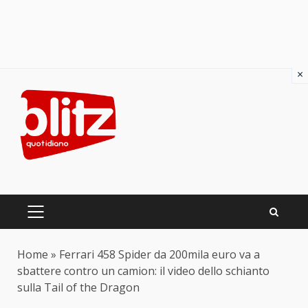
×
Skip
to
content
PRIMARY
MENU
Home
»
Ferrari 458 Spider da 200mila euro va a
sbattere contro un camion: il video dello schianto
sulla Tail of the Dragon