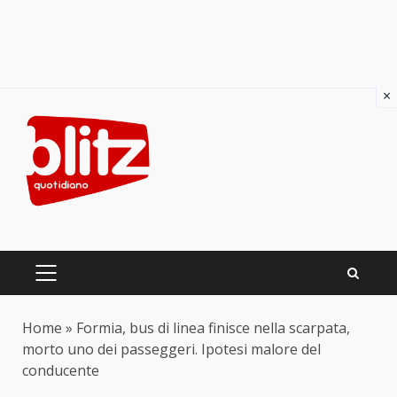
×
Skip
to
content
PRIMARY
MENU
Home
»
Formia, bus di linea finisce nella scarpata,
morto uno dei passeggeri. Ipotesi malore del
conducente