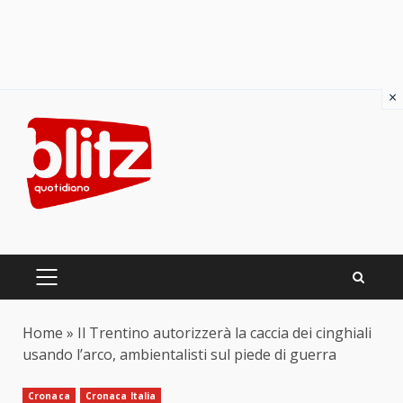
×
Skip
to
content
PRIMARY
MENU
Home
»
Il Trentino autorizzerà la caccia dei cinghiali
usando l’arco, ambientalisti sul piede di guerra
Cronaca
Cronaca Italia