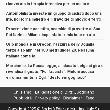
ricoverata in terapia intensiva per un malore
Automobilista investe un gruppo di ciclisti dopo una
lite, poi torna indietro e li travolge di nuovo: 4 feriti
Procreazione assistita, scambio di provette al San
Raffaele di Milano: impiantato l’embrione errato
Urlo mondiale in Oregon, l’azzurra Kelly Doualla
terza a 16 anni nei 100 metri under 20. Nessuna
italiana come lei
Marcinelle: La Russa legge, sindacato belga si gira e
rivendica il gesto: “FdI fascista”. Meloni accusa
erroneamente la Cgil: “Gesto vergognoso”
Chi siamo
La Redazione di Blitz Quotidiano
Pubblicità
Privacy policy
Disclaimer
Feed
Copyright 2025 © Società Editrice Multimediale S.r.l.