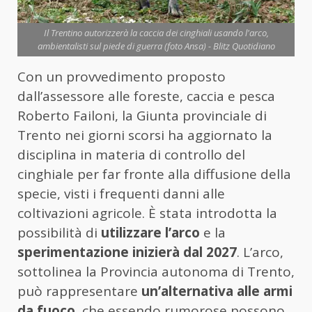
Il Trentino autorizzerà la caccia dei cinghiali usando l'arco,
ambientalisti sul piede di guerra (foto Ansa) - Blitz Quotidiano
Con un provvedimento proposto
dall’assessore alle foreste, caccia e pesca
Roberto Failoni, la Giunta provinciale di
Trento nei giorni scorsi ha aggiornato la
disciplina in materia di controllo del
cinghiale per far fronte alla diffusione della
specie, visti i frequenti danni alle
coltivazioni agricole. È stata introdotta la
possibilità di
utilizzare l’arco
e la
sperimentazione inizierà dal 2027
. L’arco,
sottolinea la Provincia autonoma di Trento,
può rappresentare
un’alternativa alle armi
da fuoco
, che essendo rumorose possono