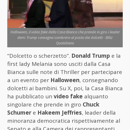
Halloween, il video fake della Casa Bianca che prende in giro i leader
dem: Trump consegna sombrero al posto dei dolcetti - Blitz
Quotidiano
“Dolcetto o scherzetto”.
Donald Trump
e la
first lady Melania sono usciti dalla Casa
Bianca sulle note di Thriller per partecipare
a un evento per
Halloween
, consegnando
dolcetti ai bambini. Su X, poi, la Casa Bianca
ha pubblicato un
video fake
alquanto
singolare che prende in giro
Chuck
Schumer
e
Hakeem Jeffries
, leader della
minoranza democratica rispettivamente al
Senato e alla Camera dei rappresentanti.