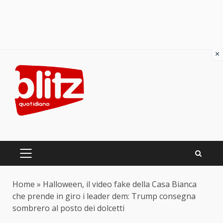
×
Skip
to
content
PRIMARY
MENU
Home
»
Halloween, il video fake della Casa Bianca
che prende in giro i leader dem: Trump consegna
sombrero al posto dei dolcetti