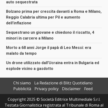
auto sequestrata
Bolzano prima per crescita davanti a Roma e Milano,
Reggio Calabria ultima per Pil e aumento
dell’inflazione
Sequestrano un giovane e chiedono il riscatto, 4
minori in carcere a Milano
Morto a 68 anni Jorge il papà di Leo Messi: era
malato da tempo
Un drone utilizzato dall’Ucraina entra in Bulgaria ed
esplode vicino a gasdotto
Chi siamo
La Redazione di Blitz Quotidiano
Pubblicità
Privacy policy
Disclaimer
Feed
Copyright 2025 © Società Editrice Multimediale S.r.l.
Testata Giornalistica registrata al Tribunale di Roma al