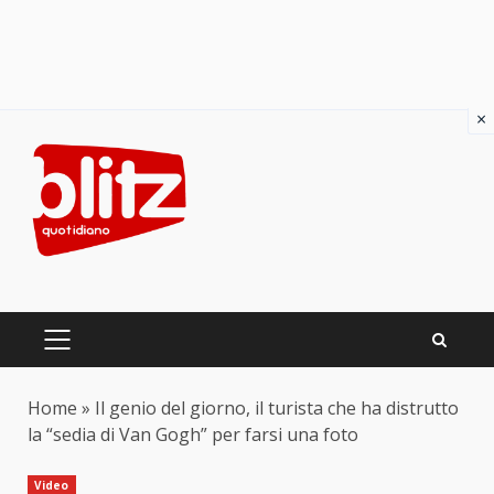
×
Skip
to
content
PRIMARY
MENU
Home
»
Il genio del giorno, il turista che ha distrutto
la “sedia di Van Gogh” per farsi una foto
Video