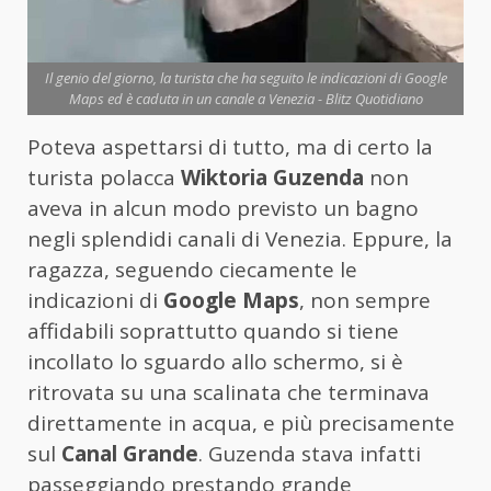
Il genio del giorno, la turista che ha seguito le indicazioni di Google
Maps ed è caduta in un canale a Venezia - Blitz Quotidiano
Poteva aspettarsi di tutto, ma di certo la
turista polacca
Wiktoria Guzenda
non
aveva in alcun modo previsto un bagno
negli splendidi canali di Venezia. Eppure, la
ragazza, seguendo ciecamente le
indicazioni di
Google Maps
, non sempre
affidabili soprattutto quando si tiene
incollato lo sguardo allo schermo, si è
ritrovata su una scalinata che terminava
direttamente in acqua, e più precisamente
sul
Canal Grande
. Guzenda stava infatti
passeggiando prestando grande